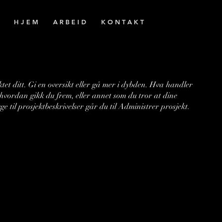
H J E M
A R B E I D
K O N T A K T
tet ditt. Gi en oversikt eller gå mer i dybden. Hva handler
 hvordan gikk du frem, eller annet som du tror at dine
gge til prosjektbeskrivelser går du til Administrer prosjekt.